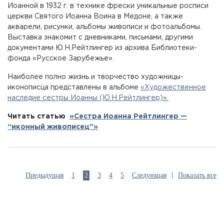
Иоанной в 1932 г. в технике фрески уникальные росписи
церкви Святого Иоанна Воина в Медоне, а также
акварели, рисунки, альбомы живописи и фотоальбомы.
Выставка знакомит с дневниками, письмами, другими
документами Ю.Н.Рейтлингер из архива Библиотеки-
фонда «Русское Зарубежье».
Наиболее полно жизнь и творчество художницы-
иконописца представлены в альбоме
«Художественное
наследие сестры Иоанны (Ю.Н.Рейтлингер)».
Читать статью
«Сестра Иоанна Рейтлингер —
“иконный живописец”»
|
Предыдущая
1
2
3
4
5
Следующая
Показать все