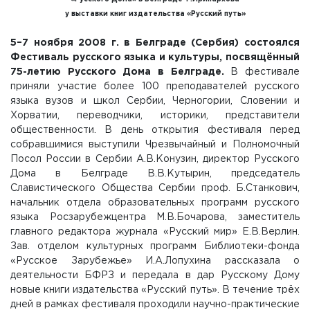
у выставки книг издательства «Русский путь»
5–7 ноября 2008 г. в Белграде (Сербия) состоялся
Фестиваль русского языка и культуры, посвящённый
75-летию Русского Дома в Белграде.
В фестивале
приняли участие более 100 преподавателей русского
языка вузов и школ Сербии, Черногории, Словении и
Хорватии, переводчики, историки, представители
общественности. В день открытия фестиваля перед
собравшимися выступили Чрезвычайный и Полномочный
Посол России в Сербии А.В.Конузин, директор Русского
Дома в Белграде В.В.Кутырин, председатель
Славистического Общества Сербии проф. Б.Станкович,
начальник отдела образовательных программ русского
языка Росзарубежцентра М.В.Бочарова, заместитель
главного редактора журнала «Русский мир» Е.В.Верлин.
Зав. отделом культурных программ Библиотеки-фонда
«Русское Зарубежье» И.А.Лопухина рассказала о
деятельности БФРЗ и передала в дар Русскому Дому
новые книги издательства «Русский путь». В течение трёх
дней в рамках фестиваля проходили научно-практические