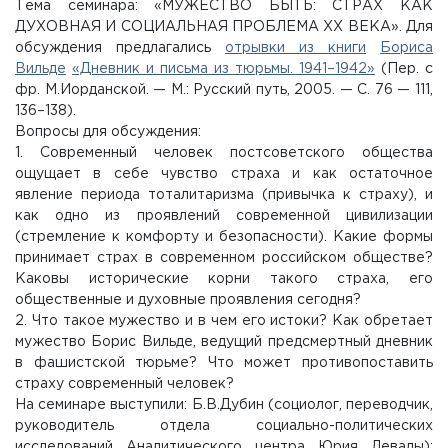
Тема семинара: «МУЖЕСТВО БЫТЬ: СТРАХ КАК
ДУХОВНАЯ И СОЦИАЛЬНАЯ ПРОБЛЕМА ХХ ВЕКА». Для
обсуждения предлагались
отрывки из книги
Бориса
Вильде
«Дневник и письма из тюрьмы. 1941–1942»
(Пер. с
фр. М.Иорданской. — М.: Русский путь, 2005. — С. 76 — 111,
136–138).
Вопросы для обсуждения:
1. Современный человек постсоветского общества
ощущает в себе чувство страха и как остаточное
явление периода тоталитаризма (привычка к страху), и
как одно из проявлений современной цивилизации
(стремление к комфорту и безопасности). Какие формы
принимает страх в современном российском обществе?
Каковы исторические корни такого страха, его
общественные и духовные проявления сегодня?
2. Что такое мужество и в чем его истоки? Как обретает
мужество Борис Вильде, ведущий предсмертный дневник
в фашистской тюрьме? Что может противопоставить
страху современный человек?
На семинаре выступили: Б.В.Дубин (социолог, переводчик,
руководитель отдела социально-политических
исследований Аналитического центра Юрия Левады);