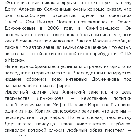
«Эта книга, как никакая другая, соответствует нашему
Дому. Александр Солженицын очень хорошо сказал, что
она способствует раскрытию одной из советских
“лжей”». Сам Виктор Москвин познакомился с Юрием
Дружниковым в 2006 году в Сан-Франциско. Он
вспоминает о нем не только как о большом писателе, но и
как об очень светлом человеке. Виктор Москвин сообщил
также, что автор завещал БФРЗ самое ценное, что есть у
писателя, — свой архив, который скоро прибудет из США
в Москву.
На вечере собравшиеся услышали отрывок из одного из
последних интервью писателя. Впоследствии планируется
издание сборника всех интервью Дружникова под
названием «Скептик в эфире».
Известный критик Лев Аннинский заметил, что цель
творчества Дружникова — неустанные попытки
разоблачения мифов. Миф о Павлике Морозове был лишь
одним из них. Критик философски заметил, что все мы —
действующие лица мифов. По его словам, творчеству
Дружникова присуща некая «мистическая глубина»,
символом которой служит любимый образ писателя —