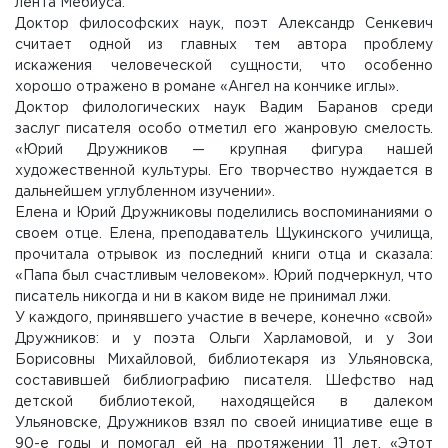
лента Мебиуса.
Доктор философских наук, поэт Александр Сенкевич
считает одной из главных тем автора проблему
искажения человеческой сущности, что особенно
хорошо отражено в романе «Ангел на кончике иглы».
Доктор филологических наук Вадим Баранов среди
заслуг писателя особо отметил его жанровую смелость.
«Юрий Дружников — крупная фигура нашей
художественной культуры. Его творчество нуждается в
дальнейшем углубленном изучении».
Елена и Юрий Дружниковы поделились воспоминаниями о
своем отце. Елена, преподаватель Щукинского училища,
прочитала отрывок из последний книги отца и сказала:
«Папа был счастливым человеком». Юрий подчеркнул, что
писатель никогда и ни в каком виде не принимал лжи.
У каждого, принявшего участие в вечере, конечно «свой»
Дружников: и у поэта Ольги Харламовой, и у Зои
Борисовны Михайловой, библиотекаря из Ульяновска,
составившей библиографию писателя. Шефство над
детской библиотекой, находящейся в далеком
Ульяновске, Дружников взял по своей инициативе еще в
90-е годы и помогал ей на протяжении 11 лет. «Этот