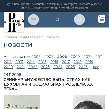
Функционирует при финансовой поддержке Министерства цифрового развития,
связи и массовых коммуникаций Российской Федерации
Главная
Издательство
Новости
НОВОСТИ
Новости за год:
2006
,
2007
,
2008
,
2009
,
2010
,
2011
,
2012
,
2013
,
2014
,
2015
,
2016
,
2017
,
2018
,
2019
,
2020
,
2021
,
2022
,
2023
,
2024
,
2025
,
2026
,
все
24.11.2008
СЕМИНАР «МУЖЕСТВО БЫТЬ: СТРАХ КАК
ДУХОВНАЯ И СОЦИАЛЬНАЯ ПРОБЛЕМА ХХ
ВЕКА».