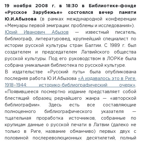
19 ноября 2008 г. в 18:30 в Библиотеке-фонде
«Русское Зарубежье» состоялся вечер памяти
Ю.И.Абызова
(в рамках международной конференции
«Мемуары первой эмиграции: проблемы и исследования»).
Юрий Иванович Абызов
— известный писатель,
библиограф, литературовед, крупнейший специалист по
истории русской культуры стран Балтии. С 1989 г. был
создателем и председателем Латвийского общества
русской культуры. Под его руководством в ЛОРКе была
собрана уникальная библиотека по русской культуре.
В издательстве «Русский путь» была опубликована
последняя работа Ю.И.Абызова
«А издавалось это в Риге.
1918–1944: историко-библиографический очерк»
.
«Появившееся посмертно издание представляет собой
блестящий образец редчайшего жанра — «авторской
библиографии». Здесь есть все составляющие
полноценного библиографического указателя —
тщательная проработка источников, собранные по
крупицам данные о русской печати в Латвии (далеко не
только в Риге, название обманчиво) первых двух с
половиной послереволюционных десятилетий, полный