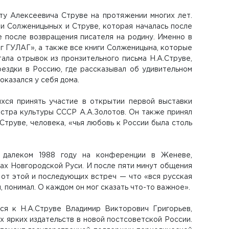
ту Алексеевича Струве на протяжении многих лет.
и Солженицыных и Струве, которая началась после
е после возвращения писателя на родину. Именно в
аг ГУЛАГ», а также все книги Солженицына, которые
ала отрывок из пронзительного письма Н.А.Струве,
оездки в Россию, где рассказывал об удивительном
оказался у себя дома.
хся принять участие в открытии первой выставки
стра культуры СССР А.А.Золотов. Он также принял
.Струве, человека, «чья любовь к России была столь
 далеком 1988 году на конференции в Женеве,
ах Новгородской Руси. И после пяти минут общения
 от этой и последующих встреч — что «вся русская
, понимал. О каждом он мог сказать что-то важное».
ся к Н.А.Струве Владимир Викторович Григорьев,
 ярких издательств в новой постсоветской России.