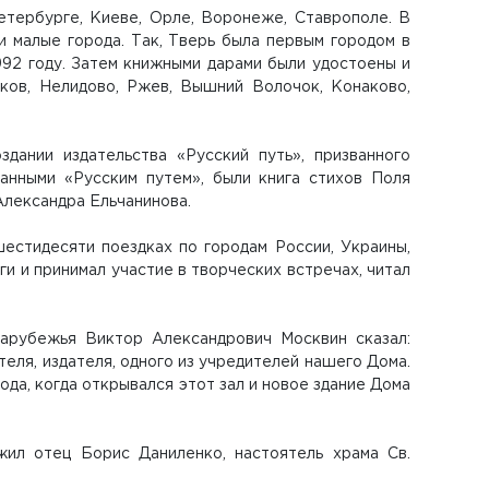
етербурге, Киеве, Орле, Воронеже, Ставрополе. В
и малые города. Так, Тверь была первым городом в
92 году. Затем книжными дарами были удостоены и
ков, Нелидово, Ржев, Вышний Волочок, Конаково,
дании издательства «Русский путь», призванного
анными «Русским путем», были книга стихов Поля
Александра Ельчанинова.
естидесяти поездках по городам России, Украины,
ги и принимал участие в творческих встречах, читал
арубежья Виктор Александрович Москвин сказал:
еля, издателя, одного из учредителей нашего Дома.
 года, когда открывался этот зал и новое здание Дома
жил отец Борис Даниленко, настоятель храма Св.