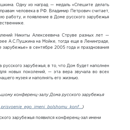
ушкина. Одну из наград — медаль «Спешите делать
 правам человека в РФ. Владимир Петрович считает,
ую работу, и появление в Доме русского зарубежья
ественнике.
плений Никиты Алексеевича Струве разных лет —
ее А.С.Пушкина на Мойке, тогда еще в Ленинграде,
е зарубежье» в сентябре 2005 года и празднования
 русского зарубежья, в то, что Дом будет наполнен
для новых поколений, — эта вера звучала во всех
 нашего музея и наполнять его жизнью.
льшому конференц-залу Дома русского зарубежья
prisvoenie_ego_imeni_bolshomu_konf...
)
сского зарубежья появился конференц-зал имени