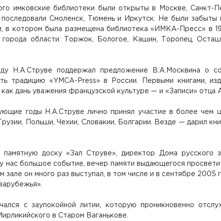
ого имковские библиотеки были открыты в Москве, Санкт-П
у последовали Смоленск, Тюмень и Иркутск. Не были забыты 
и, в котором была размещена библиотека «ИМКА-Пресс» в 19
 города области: Торжок, Бологое, Кашин, Торопец, Осташ
оду Н.А.Струве поддержал предложение В.А.Москвина о соз
ть традицию «YMCA-Press» в России. Первыми книгами, изд
как дань уважения французской культуре — и «Записи» отца 
ующие годы Н.А.Струве лично принял участие в более чем ш
Грузии, Польши, Чехии, Словакии, Болгарии. Везде — дарил кни
 памятную доску «Зал Струве», директор Дома русского з
у нас большое событие, вечер памяти выдающегося просветит
том зале он много раз выступал, в том числе и в сентябре 2005
зарубежья».
чался с заупокойной литии, которую проникновенно отслу
ирликийского в Старом Ваганькове.