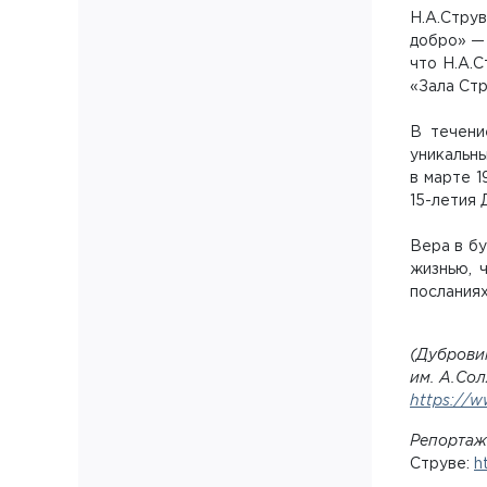
Н.А.Стру
добро» — 
что Н.А.
«Зала Ст
В течени
уникальны
в марте 1
15-летия 
Вера в бу
жизнью, 
посланиях
(Дуброви
им. А.Сол
https://w
Репортаж
Струве:
h