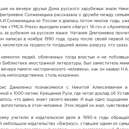
шие на вечере друзья Дома русского зарубежья знали Ники
Дмитриевна Солженицына рассказала о дружбе между семьям
А.И.Солженицына из России и длилась потом многие годы, уж
тве «YMCA-Press» выходили книги «Август 14-го» и «Архипел
сь за рубежом на русском языке. Наталия Дмитриевна прочит
он написал в ноябре 1990 года, сразу после своей первой п
 несмотря на трудности тогдашней жизни, разруху, что сразу 
 немногих людей, облеченных тогда властью и не побоявши
 Библиотеке иностранной литературы, был заместитель мини
 вечере памяти «исторического человека», как он назвал Н.А
оль непосредственна, столь искренна».
ис Даниленко познакомился с Никитой Алексеевичем в
ной к 1000-летию Крещения Руси, где читал доклад об Устав
алось, что давно знает своего визави. И еще одно ощущение
 воплотилась в этом человеке. Этих людей он знал, чувствовал
оему учителю в издательском деле в 1990-е годы обращал
 небольшое издательство «Вагриус», ставшее одним из самых