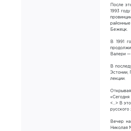
После эт
1993 год
провинци
районные
Бежецк.
В 1991 г
продолжи
Валери — 
В послед
Эстонии, 
лекции.
Открывая
«Сегодня 
<...> В э
русского 
Вечер на
Николая М