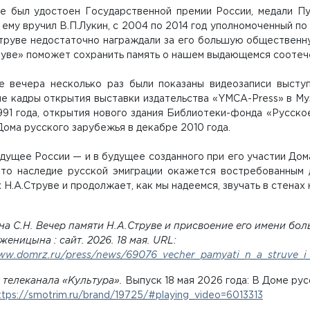
ве был удостоен Государственной премии России, медали П
ему вручил В.П.Лукин, с 2004 по 2014 год уполномоченный по
Струве недостаточно награждали за его большую общественн
руве» поможет сохранить память о нашем выдающемся соотеч
е вечера несколько раз были показаны видеозаписи высту
е кадры открытия выставки издательства «YMCA-Press» в Муз
991 года, открытия нового здания Библиотеки-фонда «Русско
Дома русского зарубежья в декабре 2010 года.
дущее России — и в будущее созданного при его участии Дома
что наследие русской эмиграции окажется востребованным 
 Н.А.Струве и продолжает, как мы надеемся, звучать в стенах
на С.Н. Вечер памяти Н.А.Струве и присвоение его имени бо
женицына : сайт. 2026. 18 мая. URL:
ww.domrz.ru/press/news/69076_vecher_pamyati_n_a_struve_i_
 телеканала «Культура».
Выпуск 18 мая 2026 года: В Доме ру
ttps://smotrim.ru/brand/19725/#playing_video=6013313