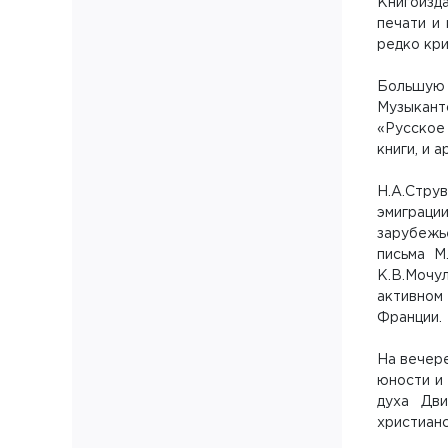
Книгоизд
печати и
редко кри
Большую 
Музыкантс
«Русское
книги, и 
Н.А.Стру
эмиграци
зарубежь
письма М
К.В.Мочул
активном
Франции.
На вечере
юности и
духа Дви
христианс