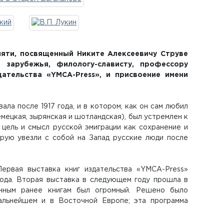
мяти, посвященный Никите Алексеевичу Струве
го зарубежья, филологу-слависту, профессору
дательства «YMCA-Press», и присвоение имени
ла после 1917 года, и в котором, как он сам любил
емецкая, зырянская и шотландская), был устремлен к
 цель и смысл русской эмиграции как сохранение и
рую увезли с собой на Запад русские люди после
ервая выставка книг издательства «YMCA-Press»
года. Вторая выставка в следующем году прошла в
енным ранее книгам был огромный. Решено было
альнейшем и в Восточной Европе; эта программа