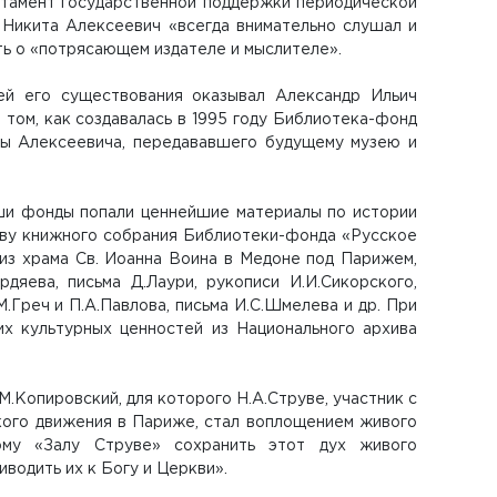
ртамент государственной поддержки периодической
о Никита Алексеевич «всегда внимательно слушал и
ять о «потрясающем издателе и мыслителе».
й его существования оказывал Александр Ильич
 том, как создавалась в 1995 году Библиотека-фонд
ты Алексеевича, передававшего будущему музею и
аши фонды попали ценнейшие материалы по истории
нову книжного собрания Библиотеки-фонда «Русское
из храма Св. Иоанна Воина в Медоне под Парижем,
рдяева, письма Д.Лаури, рукописи И.И.Сикорского,
М.Греч и П.А.Павлова, письма И.С.Шмелева и др. При
х культурных ценностей из Национального архива
.Копировский, для которого Н.А.Струве, участник с
ского движения в Париже, стал воплощением живого
ому «Залу Струве» сохранить этот дух живого
водить их к Богу и Церкви».