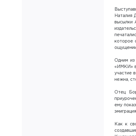
Выступав
Наталия 
высылки 
издательс
печатали
которое 
ощущении,
Одним из
«ИМКИ» в
участие в
нежна, ст
Отец Бор
приурочен
ему показ
эмиграция
Как к св
создавший