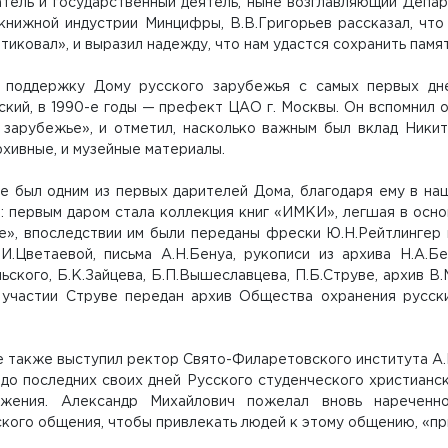
атель и государственный деятель, ныне возглавляющий Депа
 книжной индустрии Минцифры, В.В.Григорьев рассказал, чт
тиковал», и выразил надежду, что нам удастся сохранить пам
поддержку Дому русского зарубежья с самых первых дне
кий, в 1990-е годы — префект ЦАО г. Москвы. Он вспомнил о
 зарубежье», и отметил, насколько важным был вклад Ники
архивные, и музейные материалы.
ве был одним из первых дарителей Дома, благодаря ему в н
и: первым даром стала коллекция книг «ИМКИ», легшая в ос
е», впоследствии им были переданы фрески Ю.Н.Рейтлингер 
.И.Цветаевой, письма А.Н.Бенуа, рукописи из архива Н.А.Бе
ьского, Б.К.Зайцева, Б.П.Вышеславцева, П.Б.Струве, архив В.
 участии Струве передан архив Общества охранения русски
 также выступил ректор Свято-Филаретовского института А.М
 до последних своих дней Русского студенческого христиан
жения. Александр Михайлович пожелал вновь нареченн
кого общения, чтобы привлекать людей к этому общению, «при