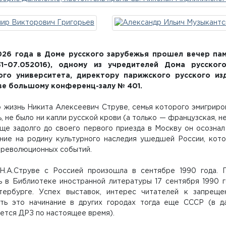
026 года в Доме русского зарубежья прошел вечер па
1931–07.052016), одному из учредителей Дома русско
ого университета, директору парижского русского из
ве большому конференц-залу № 401.
жизнь Никита Алексеевич Струве, семья которого эмигрирова
, не было ни капли русской крови (а только — французская, н
Еще задолго до своего первого приезда в Москву он осознал
ние на родину культурного наследия ушедшей России, кото
 революционных событий.
Н.А.Струве с Россией произошла в сентябре 1990 года. П
ь в Библиотеке иностранной литературы 17 сентября 1990 
тербурге. Успех выставок, интерес читателей к запрещ
ть это начинание в других городах тогда еще СССР (в д
ется ДРЗ по настоящее время).