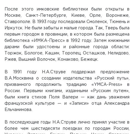
После этого имковские библиотеки были открыты в
Москве, Санкт-Петербурге, Киеве, Орле, Воронеже,
Ставрополе. В 1993 году последовали Смоленск, Тюмень и
Иркутск. Не были забыты и малые города. Так, Тверь была
первым городом в провинции, в котором была размещена
библиотека «ИМКА-Пресс» в 1992 году. Затем книжными
дарами были удостоены и районные города области:
Торжок, Бологое, Кашин, Торопец, Осташков, Нелидово,
Ржев, Вышний Волочок, Конаково, Бежецк.
В 1991 году Н.А.Струве поддержал предложение
В.А.Москвина о создании издательства «Русский путь»,
призванного продолжить традицию «YMCA-Press» в
России. Первыми книгами, изданными «Русским путем»,
были книга стихов Поля Валери — как дань уважения
французской культуре — и «Записи» отца Александра
Ельчанинова.
В последующие годы Н.А.Струве лично принял участие в
более чем шестидесяти поездках по городам России,