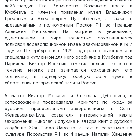
лейб-гвардии Его Величества Казачьего полка в
Курбевуа с членами правления музея Владимиром
Грековым и Александром Пустобаевым, а также с
чрезвычайным и полномочным Послом РФ во Франции
Алексеем Мешковым. На встрече в уникальном,
единственном в мире полностью сохранившемся
полковом дореволюционном музее, эвакуированном в 1917
году из Петербурга и с 1929 года располагающемся в
специально купленном для него особняке в Курбевуа под
Парижем, Виктор Москвин отметил подвиг тех, кто в
течение многих лет занимается сохранением его
коллекции, и подчеркнул особую роль музея в
сбережении исторической памяти России.
5 марта Виктор Москвин и Светлана Дубровина, в
сопровождении председателя Комитета по уходу за
русскими православными захоронениями в Сент-
Женевьев-де-Буа, создателя интерактивной карты
захоронений Николая Лопухина и автора книг о русском
кладбище Жан-Пьера Ламотта, а также советника по
культуре Посольства РФ во Франции Наталии Ханцевич