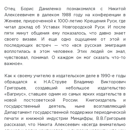
Отец Борис Даниленко познакомился с Никитой
Алексеевичем в далеком 1988 году на конференции в
Женеве, приуроченной к 1000-летию Крещения Руси, где
читал доклад об Уставах Новгородской Руси. И после
пяти минут общения ему показалось, что давно знает
своего визави. И еще одно ощущение от этой и
последующих встреч — что «вся русская эмиграция
воплотилась в этом человеке. Этих людей он знал,
чувствовал, понимал. О каждом он мог сказать что-то
важное».
Как к своему учителю в издательском деле в 1990-е годы
обращался к Н.А.Струве Владимир Викторович
Григорьев, создавший небольшое издательство
«Вагриус», ставшее одним из самых ярких издательств в
новой постсоветской России. Книгоиздатель и
государственный деятель, ныне возглавляющий
Департамент государственной поддержки периодической
печати и книжной индустрии Минцифры, В.В.Григорьев
рассказал, что Никита Алексеевич «всегда внимательно