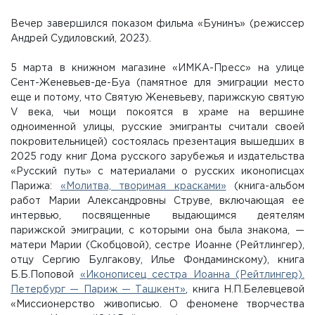
Вечер завершился показом фильма «Бунинъ» (режиссер
Андрей Судиловский, 2023).
5 марта в книжном магазине «ИМКА-Пресс» на улице
Сент-Женевьев-де-Буа (памятное для эмиграции место
еще и потому, что Святую Женевьеву, парижскую святую
V века, чьи мощи покоятся в храме на вершине
одноименной улицы, русские эмигранты считали своей
покровительницей) состоялась презентация вышедших в
2025 году книг Дома русского зарубежья и издательства
«Русский путь» с материалами о русских иконописцах
Парижа:
«Молитва, творимая красками»
(книга-альбом
работ Марии Александровны Струве, включающая ее
интервью, посвященные выдающимся деятелям
парижской эмиграции, с которыми она была знакома, —
матери Марии (Скобцовой), сестре Иоанне (Рейтлингер),
отцу Сергию Булгакову, Илье Фондаминскому), книга
Б.Б.Поповой
«Иконописец сестра Иоанна (Рейтлингер).
Петербург — Париж — Ташкент»
, книга Н.П.Белевцевой
«Миссионерство живописью. О феномене творчества