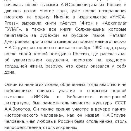
началась после высылки А.И.Солженицына из России и
длилась потом многие годы, уже после возвращения
писателя на родину. Именно в издательстве «YMCA-
Press» выходили книги «Август 14-го» и «Архипелаг
ГУЛАГ», а также все книги Солженицына, которые
печатались за рубежом на русском языке. Наталия
Дмитриевна прочитала отрывок из пронзительного письма
Н.А.Струве, которое он написал в ноябре 1990 года, сразу
после своей первой поездки в Россию, где рассказывал
об удивительном ощущении, несмотря на трудности
тогдашней жизни, разруху, что сразу оказался у себя
дома.
Одним из немногих людей, облеченных тогда властью и не
побоявшихся принять участие в открытии первой
выставки «ИМКИ» в Библиотеке иностранной
литературы, был заместитель министра культуры СССР
А.А.Золотов. Он также принял участие в вечере памяти
«исторического человека», как он назвал Н.А.Струве,
человека, «чья любовь к России была столь нежна, столь
непосредственна, столь искренна».