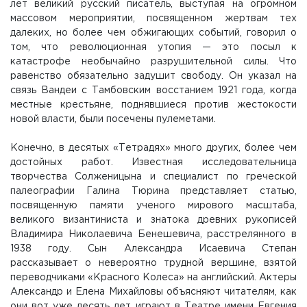
лет великий русский писатель, выступая на огромном
массовом мероприятии, посвященном жертвам тех
далеких, но более чем обжигающих событий, говорил о
том, что революционная утопия — это посыл к
катастрофе необычайно разрушительной силы. Что
равенство обязательно задушит свободу. Он указал на
связь Вандеи с Тамбовским восстанием 1921 года, когда
местные крестьяне, поднявшиеся против жестокости
новой власти, были посечены пулеметами.
Конечно, в десятых «Тетрадях» много других, более чем
достойных работ. Известная исследовательница
творчества Солженицына и специалист по греческой
палеографии Галина Тюрина представляет статью,
посвященную памяти ученого мирового масштаба,
великого византиниста и знатока древних рукописей
Владимира Николаевича Бенешевича, расстрелянного в
1938 году. Сын Александра Исаевича Степан
рассказывает о невероятно трудной вершине, взятой
переводчиками «Красного Колеса» на английский. Актеры
Александр и Елена Михайловы объясняют читателям, как
они вот уже десять лет играют в Театре имени Евгения