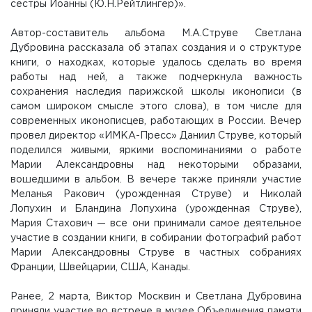
сестры Иоанны (Ю.Н.Рейтлингер)».
Автор-составитель альбома М.А.Струве Светлана
Дубровина рассказала об этапах создания и о структуре
книги, о находках, которые удалось сделать во время
работы над ней, а также подчеркнула важность
сохранения наследия парижской школы иконописи (в
самом широком смысле этого слова), в том числе для
современных иконописцев, работающих в России. Вечер
провел директор «ИМКА-Пресс» Даниил Струве, который
поделился живыми, яркими воспоминаниями о работе
Марии Александровны над некоторыми образами,
вошедшими в альбом. В вечере также приняли участие
Меланья Ракович (урожденная Струве) и Николай
Лопухин и Бландина Лопухина (урожденная Струве),
Мария Стахович — все они принимали самое деятельное
участие в создании книги, в собирании фотографий работ
Марии Александровны Струве в частных собраниях
Франции, Швейцарии, США, Канады.
Ранее, 2 марта, Виктор Москвин и Светлана Дубровина
приняли участие во встрече в музее Объединения памяти