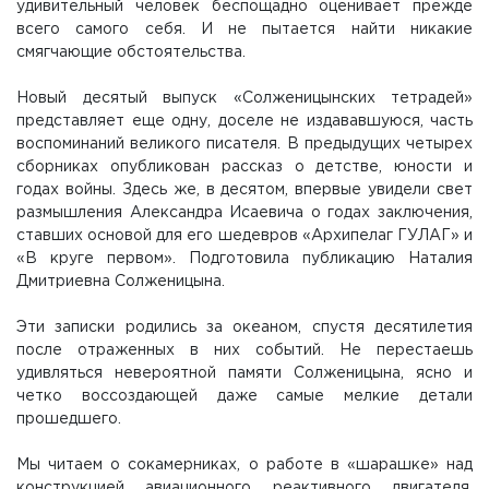
удивительный человек беспощадно оценивает прежде
всего самого себя. И не пытается найти никакие
смягчающие обстоятельства.
Новый десятый выпуск «Солженицынских тетрадей»
представляет еще одну, доселе не издававшуюся, часть
воспоминаний великого писателя. В предыдущих четырех
сборниках опубликован рассказ о детстве, юности и
годах войны. Здесь же, в десятом, впервые увидели свет
размышления Александра Исаевича о годах заключения,
ставших основой для его шедевров «Архипелаг ГУЛАГ» и
«В круге первом». Подготовила публикацию Наталия
Дмитриевна Солженицына.
Эти записки родились за океаном, спустя десятилетия
после отраженных в них событий. Не перестаешь
удивляться невероятной памяти Солженицына, ясно и
четко воссоздающей даже самые мелкие детали
прошедшего.
Мы читаем о сокамерниках, о работе в «шарашке» над
конструкцией авиационного реактивного двигателя.