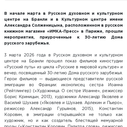
В начале марта в Русском духовном и культурном
центре на Бранли и в Культурном центре имени
Александра Солженицына, расположенном в русском
книжном магазине «ИМКА-Пресс» в Париже, прошли
мероприятия, приуроченные к 30-летию Дома
русского зарубежья.
3 марта 2026 года в Русском духовном и культурном
центре на Бранли прошел показ фильмов киностудии
«Русский путь» из цикла «Русские в мировой культуре» и
вечер, посвященный 30-летию Дома русского зарубежья.
Герои фильмов — выдающиеся представители русской
эмиграции во Франции: иконописец сестра Иоанна
(Рейтлингер) («Художница. О сестре Иоанне», режиссер
Борис Криницын, 2013), художники Александр Яковлев и
Василий Шухаев («Яковлев и Шухаев. Арлекин и Пьеро»,
режиссер Александр Гурьянов, 2015), Константин
Коровин, в эмиграции открывшийся не только как
художник, но и как создатель блестящей мемуарной
прозы («Константин Коровин. Палитра слова», режиссер