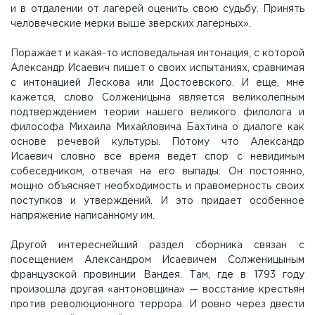
и в отдалении от лагерей оценить свою судьбу. Принять
человеческие мерки выше зверских лагерных».
Поражает и какая-то исповедальная интонация, с которой
Александр Исаевич пишет о своих испытаниях, сравнимая
с интонацией Лескова или Достоевского. И еще, мне
кажется, слово Солженицына является великолепным
подтверждением теории нашего великого филолога и
философа Михаила Михайловича Бахтина о диалоге как
основе речевой культуры. Потому что Александр
Исаевич словно все время ведет спор с невидимым
собеседником, отвечая на его выпады. Он постоянно,
мощно объясняет необходимость и правомерность своих
поступков и утверждений. И это придает особенное
напряжение написанному им.
Другой интереснейший раздел сборника связан с
посещением Александром Исаевичем Солженицыным
французской провинции Вандея. Там, где в 1793 году
произошла другая «антоновщина» — восстание крестьян
против революционного террора. И ровно через двести