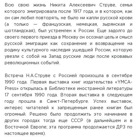
Всю свою жизнь Никита Алексеевич Струве, семья
которого эмигрировала после 1917 года, и в котором, как
он сам любил повторять, не было ни капли русской крови
(а только — французская, немецкая, зырянская и
шотландская), был устремлен к России. Еще задолго до
своего первого приезда в Москву он осознал цель и смысл
русской эмиграции как сохранение и возвращение на
родину культурного наследия ушедшей России, которую
увезли с собой на Запад русские люди после кровавых
революционных событий.
Встреча Н.А.Струве с Россией произошла в сентябре
1990 года. Первая выставка книг издательства «YMCA-
Press» открылась в Библиотеке иностранной литературы
17 сентября 1990 года. Вторая выставка в следующем
году прошла в Санкт-Петербурге. Успех выставок,
интерес читателей к запрещенным ранее книгам был
огромный. Решено было продолжить это начинание в
других городах тогда еще СССР (в дальнейшем и в
Восточной Европе; эта программа продолжается ДРЗ по
настоящее время).