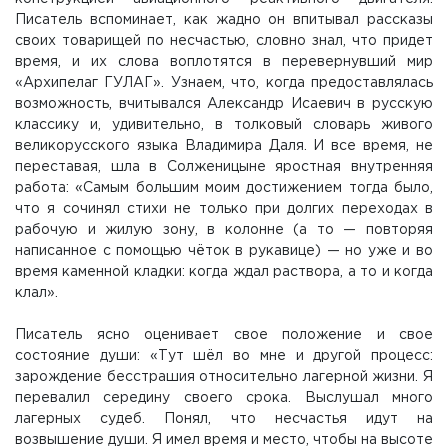
Писатель вспоминает, как жадно он впитывал рассказы
своих товарищей по несчастью, словно знал, что придет
время, и их слова воплотятся в перевернувший мир
«Архипелаг ГУЛАГ». Узнаем, что, когда предоставлялась
возможность, вчитывался Александр Исаевич в русскую
классику и, удивительно, в толковый словарь живого
великорусского языка Владимира Даля. И все время, не
переставая, шла в Солженицыне яростная внутренняя
работа: «Самым большим моим достижением тогда было,
что я сочинял стихи не только при долгих переходах в
рабочую и жилую зону, в колонне (а то — повторяя
написанное с помощью чёток в рукавице) — но уже и во
время каменной кладки: когда ждал раствора, а то и когда
клал».
Писатель ясно оценивает свое положение и свое
состояние души: «Тут шёл во мне и другой процесс:
зарождение бесстрашия относительно лагерной жизни. Я
перевалил середину своего срока. Выслушал много
лагерных судеб. Понял, что несчастья идут на
возвышение души. Я имел время и место, чтобы на высоте