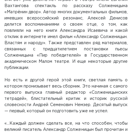
Вахтангова спектакль по рассказу Солженицына
«Матрёнин двор». Автор многих документальных фильмов,
имевших всероссийский резонанс, Алексей Денисов
делится воспоминаниями о своем отце, о том, как
повлияли на него книги Александра Исаевича и какой
отклик в интернете имел фильм «Александр Солженицын.
Властям и народу». Также представлен ряд материалов,
связанных с тридцатилетием постановки пьесы
Солженицына «Пир победителей» в Государственном
академическом Малом театре. И еще некоторые другие
публикации.
Но есть и другой герой этой книги, светлая память о
котором пронизывает весь сборник. Это начиная с самого
первого выпуска главный редактор «Солженицынских
тетрадей», блистательный критик и историк русской
словесности Андрей Семенович Немзер. Десятый выпуск
— первый, который он подготовить уже не успел.
«…Каждый должен сделать все, на что способен, чтобы
великий писатель Александр Солженицын был прочитан и