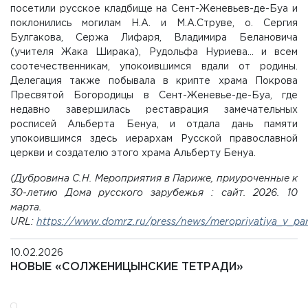
посетили русское кладбище на Сент-Женевьев-де-Буа и
поклонились могилам Н.А. и М.А.Струве, о. Сергия
Булгакова, Сержа Лифаря, Владимира Белановича
(учителя Жака Ширака), Рудольфа Нуриева… и всем
соотечественникам, упокоившимся вдали от родины.
Делегация также побывала в крипте храма Покрова
Пресвятой Богородицы в Сент-Женевье-де-Буа, где
недавно завершилась реставрация замечательных
росписей Альберта Бенуа, и отдала дань памяти
упокоившимся здесь иерархам Русской православной
церкви и создателю этого храма Альберту Бенуа.
(Дубровина С.Н. Мероприятия в Париже, приуроченные к
30-летию Дома русского зарубежья : сайт. 2026. 10
марта.
URL:
https://www.domrz.ru/press/news/meropriyatiya_v_pa
10.02.2026
НОВЫЕ «СОЛЖЕНИЦЫНСКИЕ ТЕТРАДИ»