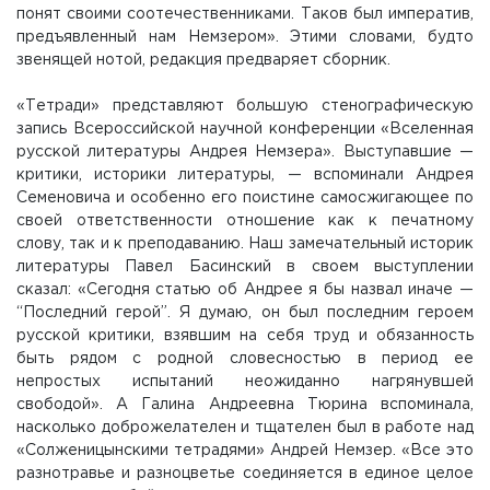
понят своими соотечественниками. Таков был императив,
предъявленный нам Немзером». Этими словами, будто
звенящей нотой, редакция предваряет сборник.
«Тетради» представляют большую стенографическую
запись Всероссийской научной конференции «Вселенная
русской литературы Андрея Немзера». Выступавшие —
критики, историки литературы, — вспоминали Андрея
Семеновича и особенно его поистине самосжигающее по
своей ответственности отношение как к печатному
слову, так и к преподаванию. Наш замечательный историк
литературы Павел Басинский в своем выступлении
сказал: «Сегодня статью об Андрее я бы назвал иначе —
“Последний герой”. Я думаю, он был последним героем
русской критики, взявшим на себя труд и обязанность
быть рядом с родной словесностью в период ее
непростых испытаний неожиданно нагрянувшей
свободой». А Галина Андреевна Тюрина вспоминала,
насколько доброжелателен и тщателен был в работе над
«Солженицынскими тетрадями» Андрей Немзер. «Все это
разнотравье и разноцветье соединяется в единое целое