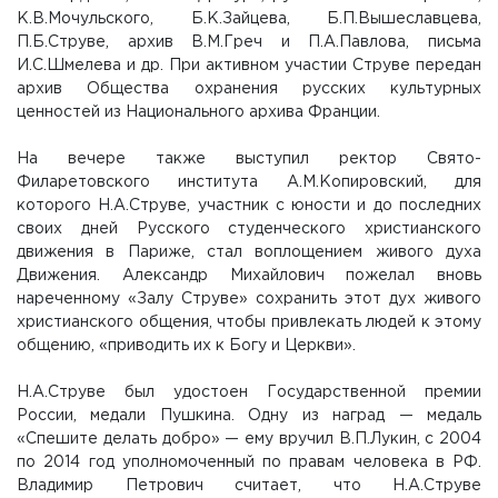
К.В.Мочульского, Б.К.Зайцева, Б.П.Вышеславцева,
П.Б.Струве, архив В.М.Греч и П.А.Павлова, письма
И.С.Шмелева и др. При активном участии Струве передан
архив Общества охранения русских культурных
ценностей из Национального архива Франции.
На вечере также выступил ректор Свято-
Филаретовского института А.М.Копировский, для
которого Н.А.Струве, участник с юности и до последних
своих дней Русского студенческого христианского
движения в Париже, стал воплощением живого духа
Движения. Александр Михайлович пожелал вновь
нареченному «Залу Струве» сохранить этот дух живого
христианского общения, чтобы привлекать людей к этому
общению, «приводить их к Богу и Церкви».
Н.А.Струве был удостоен Государственной премии
России, медали Пушкина. Одну из наград — медаль
«Спешите делать добро» — ему вручил В.П.Лукин, с 2004
по 2014 год уполномоченный по правам человека в РФ.
Владимир Петрович считает, что Н.А.Струве