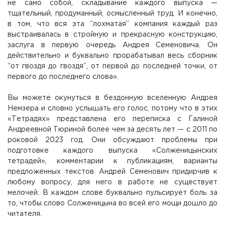
не само собой, складывание каждого выпуска —
тщательный, продуманный, осмысленный труд. И конечно,
в том, что вся эта “лохматая” компания каждый раз
выстраивалась в стройную и прекрасную конструкцию,
заслуга в первую очередь Андрея Семеновича. Он
действительно и буквально прорабатывал весь сборник
“от гвоздя до гвоздя”, от первой до последней точки, от
первого до последнего слова».
Вы можете окунуться в бездонную вселенную Андрея
Немзера и словно услышать его голос, потому что в этих
«Тетрадях» представлена его переписка с Галиной
Андреевной Тюриной более чем за десять лет — с 2011 по
роковой 2023 год. Они обсуждают проблемы при
подготовке каждого выпуска «Солженицынских
тетрадей», комментарии к публикациям, варианты
предложенных текстов. Андрей Семенович придирчив к
любому вопросу, для него в работе не существует
мелочей. В каждом слове буквально пульсирует боль за
то, чтобы слово Солженицына во всей его мощи дошло до
читателя.