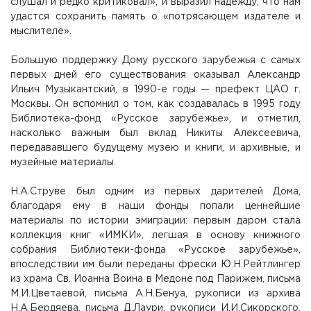
слушал и редко критиковал», и выразил надежду, что нам
удастся сохранить память о «потрясающем издателе и
мыслителе».
Большую поддержку Дому русского зарубежья с самых
первых дней его существования оказывал Александр
Ильич Музыкантский, в 1990-е годы — префект ЦАО г.
Москвы. Он вспомнил о том, как создавалась в 1995 году
Библиотека-фонд «Русское зарубежье», и отметил,
насколько важным был вклад Никиты Алексеевича,
передававшего будущему музею и книги, и архивные, и
музейные материалы.
Н.А.Струве был одним из первых дарителей Дома,
благодаря ему в наши фонды попали ценнейшие
материалы по истории эмиграции: первым даром стала
коллекция книг «ИМКИ», легшая в основу книжного
собрания Библиотеки-фонда «Русское зарубежье»,
впоследствии им были переданы фрески Ю.Н.Рейтлингер
из храма Св. Иоанна Воина в Медоне под Парижем, письма
М.И.Цветаевой, письма А.Н.Бенуа, рукописи из архива
Н.А.Бердяева, письма Д.Лаури, рукописи И.И.Сикорского,