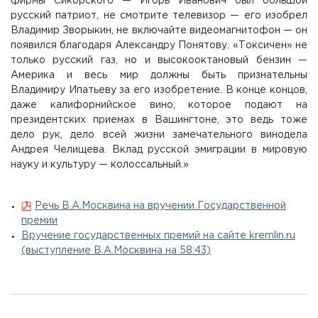
фирмы Сикорского — Игорь Иванович был большой
русский патриот, не смотрите телевизор — его изобрел
Владимир Зворыкин, не включайте видеомагнитофон — он
появился благодаря Александру Понятову. «Токсичен» не
только русский газ, но и высокооктановый бензин —
Америка и весь мир должны быть признательны
Владимиру Ипатьеву за его изобретение. В конце концов,
даже калифорнийское вино, которое подают на
президентских приемах в Вашингтоне, это ведь тоже
дело рук, дело всей жизни замечательного винодела
Андрея Челищева. Вклад русской эмиграции в мировую
науку и культуру — колоссальный.»
Речь В.А.Москвина на вручении Государственной
премии
Вручение государственных премий на сайте kremlin.ru
(выступление В.А.Москвина на 58:43)