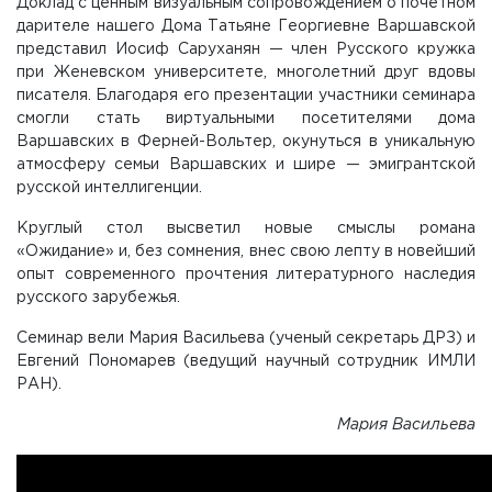
Доклад с ценным визуальным сопровождением о почетном
дарителе нашего Дома Татьяне Георгиевне Варшавской
представил Иосиф Саруханян — член Русского кружка
при Женевском университете, многолетний друг вдовы
писателя. Благодаря его презентации участники семинара
смогли стать виртуальными посетителями дома
Варшавских в Ферней-Вольтер, окунуться в уникальную
атмосферу семьи Варшавских и шире — эмигрантской
русской интеллигенции.
Круглый стол высветил новые смыслы романа
«Ожидание» и, без сомнения, внес свою лепту в новейший
опыт современного прочтения литературного наследия
русского зарубежья.
Семинар вели Мария Васильева (ученый секретарь ДРЗ) и
Евгений Пономарев (ведущий научный сотрудник ИМЛИ
РАН).
Мария Васильева