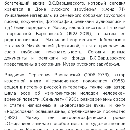
богатейший архив В.С.Варшавского, который сегодня
хранится в Доме русского зарубежья (Фонд 71).
Уникальные материалы из семейного собрания (рукописи,
письма, документы, фотографии, реликвии, аудиозаписи и
т.д.) были переданы в Москву вдовой писателя Татьяной
Георгиевной Варшавской (1923–2019), а затем ее
родственниками — Михаилом Георгиевичем Лебедевым и
Наталией Михайловной Дерюгиной, за что приносим им
свою глубокую признательность. Сегодня ценные
документы и реликвии из фонда В.С.Варшавского
представлены в экспозиции Музея русского зарубежья.
Владимир Сергеевич Варшавский (1906–1978), автор
известной книги «Незамеченное поколение» (1956),
вошел в историю русской литературы также как автор
цикла эссе об «эмигрантском молодом человеке»,
военной повести «Семь лет» (1950), разновременных эссе
и статей, написанных в «новоградском духе», и книги
«Родословная большевизма», опубликованной посмертно
(1982). Между тем автобиографический роман
«Ожидание» занимает особое место в художественном
наследии Варшавского как главное произведение всей