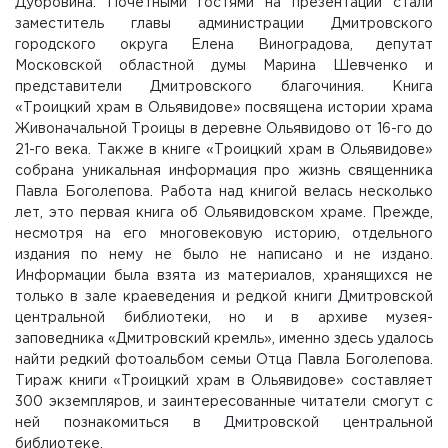
Дубровина. Почетными гостями на презентации стали
заместитель главы администрации Дмитровского
городского округа Елена Виноградова, депутат
Московской областной думы Марина Шевченко и
представители Дмитровского благочиния. Книга
«Троицкий храм в Ольявидове» посвящена истории храма
Живоначальной Троицы в деревне Ольявидово от 16-го до
21-го века. Также в книге «Троицкий храм в Ольявидове»
собрана уникальная информация про жизнь священника
Павла Боголепова. Работа над книгой велась несколько
лет, это первая книга об Ольявидовском храме. Прежде,
несмотря на его многовековую историю, отдельного
издания по нему не было не написано и не издано.
Информации была взята из материалов, хранящихся не
только в зале краеведения и редкой книги Дмитровской
центральной библиотеки, но и в архиве музея-
заповедника «Дмитровский кремль», именно здесь удалось
найти редкий фотоальбом семьи Отца Павла Боголепова.
Тираж книги «Троицкий храм в Ольявидове» составляет
300 экземпляров, и заинтересованные читатели смогут с
ней познакомиться в Дмитровской центральной
библиотеке.