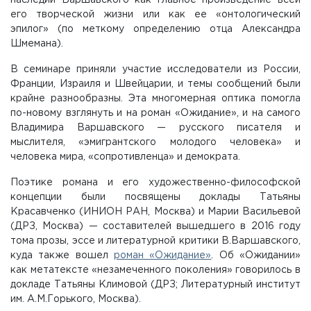
его творческой жизни или как ее «онтологический
эпилог» (по меткому определению отца Александра
Шмемана).
В семинаре приняли участие исследователи из России,
Франции, Израиля и Швейцарии, и темы сообщений были
крайне разнообразны. Эта многомерная оптика помогла
по-новому взглянуть и на роман «Ожидание», и на самого
Владимира Варшавского — русского писателя и
мыслителя, «эмигрантского молодого человека» и
человека мира, «сопротивленца» и демократа.
Поэтике романа и его художественно-философской
концепции были посвящены доклады Татьяны
Красавченко (ИНИОН РАН, Москва) и Марии Васильевой
(ДРЗ, Москва) — составителей вышедшего в 2016 году
тома прозы, эссе и литературной критики В.Варшавского,
куда также вошел
роман «Ожидание»
. Об «Ожидании»
как метатексте «незамеченного поколения» говорилось в
докладе Татьяны Климовой (ДРЗ; Литературный институт
им. А.М.Горького, Москва).