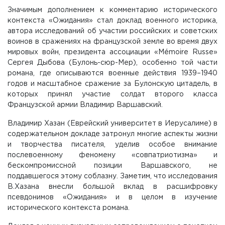
Значимым дополнением к комментарию исторического
контекста «Ожидания» стал доклад военного историка,
автора исследований об участии российских и советских
воинов в сражениях на французской земле во время двух
мировых войн, президента ассоциации «Mémoire Russe»
Сергея Дыбова (Булонь-сюр-Мер), особенно той части
романа, где описываются военные действия 1939–1940
годов и масштабное сражение за Булонскую цитадель, в
которых принял участие солдат второго класса
Французской армии Владимир Варшавский.
Владимир Хазан (Еврейский университет в Иерусалиме) в
содержательном докладе затронул многие аспекты жизни
и творчества писателя, уделив особое внимание
послевоенному феномену «совпатриотизма» и
бескомпромиссной позиции Варшавского, не
поддавшегося этому соблазну. Заметим, что исследования
В.Хазана внесли большой вклад в расшифровку
псевдонимов «Ожидания» и в целом в изучение
исторического контекста романа.