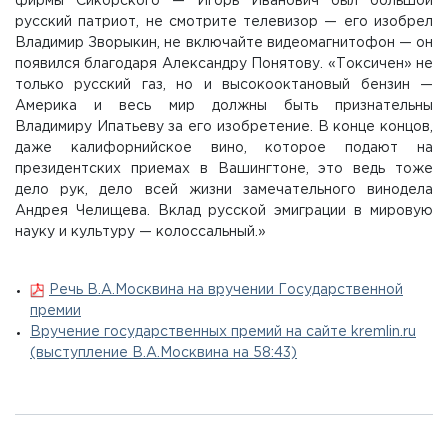
фирмы Сикорского — Игорь Иванович был большой
русский патриот, не смотрите телевизор — его изобрел
Владимир Зворыкин, не включайте видеомагнитофон — он
появился благодаря Александру Понятову. «Токсичен» не
только русский газ, но и высокооктановый бензин —
Америка и весь мир должны быть признательны
Владимиру Ипатьеву за его изобретение. В конце концов,
даже калифорнийское вино, которое подают на
президентских приемах в Вашингтоне, это ведь тоже
дело рук, дело всей жизни замечательного винодела
Андрея Челищева. Вклад русской эмиграции в мировую
науку и культуру — колоссальный.»
Речь В.А.Москвина на вручении Государственной
премии
Вручение государственных премий на сайте kremlin.ru
(выступление В.А.Москвина на 58:43)