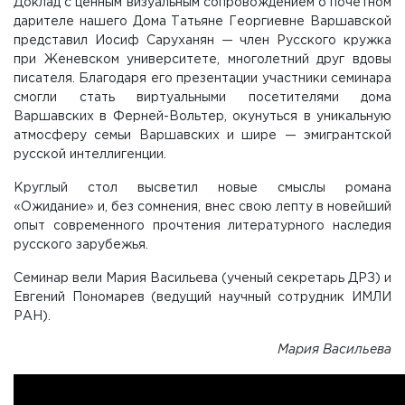
Доклад с ценным визуальным сопровождением о почетном
дарителе нашего Дома Татьяне Георгиевне Варшавской
представил Иосиф Саруханян — член Русского кружка
при Женевском университете, многолетний друг вдовы
писателя. Благодаря его презентации участники семинара
смогли стать виртуальными посетителями дома
Варшавских в Ферней-Вольтер, окунуться в уникальную
атмосферу семьи Варшавских и шире — эмигрантской
русской интеллигенции.
Круглый стол высветил новые смыслы романа
«Ожидание» и, без сомнения, внес свою лепту в новейший
опыт современного прочтения литературного наследия
русского зарубежья.
Семинар вели Мария Васильева (ученый секретарь ДРЗ) и
Евгений Пономарев (ведущий научный сотрудник ИМЛИ
РАН).
Мария Васильева