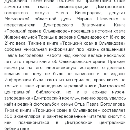
Дубровина. Почетными гостями на презентации стали
заместитель главы администрации Дмитровского
городского округа Елена Виноградова, депутат
Московской областной думы Марина Шевченко и
представители Дмитровского благочиния. Книга
«Троицкий храм в Ольявидове» посвящена истории храма
Живоначальной Троицы в деревне Ольявидово от 16-го до
21-го века. Также в книге «Троицкий храм в Ольявидове»
собрана уникальная информация про жизнь священника
Павла Боголепова. Работа над книгой велась несколько
лет, это первая книга об Ольявидовском храме. Прежде,
несмотря на его многовековую историю, отдельного
издания по нему не было не написано и не издано.
Информации была взята из материалов, хранящихся не
только в зале краеведения и редкой книги Дмитровской
центральной библиотеки, но и в архиве музея-
заповедника «Дмитровский кремль», именно здесь удалось
найти редкий фотоальбом семьи Отца Павла Боголепова.
Тираж книги «Троицкий храм в Ольявидове» составляет
300 экземпляров, и заинтересованные читатели смогут с
ней познакомиться в Дмитровской центральной
библиотеке.