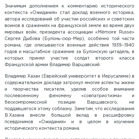
Значимым дополнением к комментарию исторического
контекста «Ожидания» стал доклад военного историка,
автора исследований об участии российских и советских
воинов в сражениях на французской земле во время двух
мировых войн, президента ассоциации «Mémoire Russe»
Сергея Дыбова (Булонь-сюр-Мер), особенно той части
романа, где описываются военные действия 1939–1940
годов и масштабное сражение за Булонскую цитадель, в
которых принял участие солдат второго класса
Французской армии Владимир Варшавский.
Владимир Хазан (Еврейский университет в Иерусалиме) в
содержательном докладе затронул многие аспекты жизни
и творчества писателя, уделив особое внимание
послевоенному феномену «совпатриотизма» и
бескомпромиссной позиции Варшавского, не
поддавшегося этому соблазну. Заметим, что исследования
В.Хазана внесли большой вклад в расшифровку
псевдонимов «Ожидания» и в целом в изучение
исторического контекста романа.