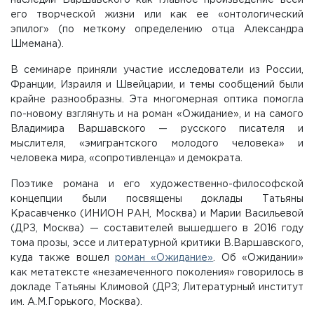
его творческой жизни или как ее «онтологический
эпилог» (по меткому определению отца Александра
Шмемана).
В семинаре приняли участие исследователи из России,
Франции, Израиля и Швейцарии, и темы сообщений были
крайне разнообразны. Эта многомерная оптика помогла
по-новому взглянуть и на роман «Ожидание», и на самого
Владимира Варшавского — русского писателя и
мыслителя, «эмигрантского молодого человека» и
человека мира, «сопротивленца» и демократа.
Поэтике романа и его художественно-философской
концепции были посвящены доклады Татьяны
Красавченко (ИНИОН РАН, Москва) и Марии Васильевой
(ДРЗ, Москва) — составителей вышедшего в 2016 году
тома прозы, эссе и литературной критики В.Варшавского,
куда также вошел
роман «Ожидание»
. Об «Ожидании»
как метатексте «незамеченного поколения» говорилось в
докладе Татьяны Климовой (ДРЗ; Литературный институт
им. А.М.Горького, Москва).