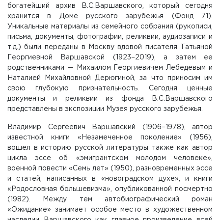
богатейший архив В.С.Варшавского, который сегодня
хранится в Доме русского зарубежья (Фонд 71).
Уникальные материалы из семейного собрания (рукописи,
письма, документы, фотографии, реликвии, аудиозаписи и
т.д.) были переданы в Москву вдовой писателя Татьяной
Георгиевной Варшавской (1923–2019), а затем ее
родственниками — Михаилом Георгиевичем Лебедевым и
Наталией Михайловной Дерюгиной, за что приносим им
свою глубокую признательность. Сегодня ценные
документы и реликвии из фонда В.С.Варшавского
представлены в экспозиции Музея русского зарубежья.
Владимир Сергеевич Варшавский (1906–1978), автор
известной книги «Незамеченное поколение» (1956),
вошел в историю русской литературы также как автор
цикла эссе об «эмигрантском молодом человеке»,
военной повести «Семь лет» (1950), разновременных эссе
и статей, написанных в «новоградском духе», и книги
«Родословная большевизма», опубликованной посмертно
(1982). Между тем автобиографический роман
«Ожидание» занимает особое место в художественном
наследии Варшавского как главное произведение всей