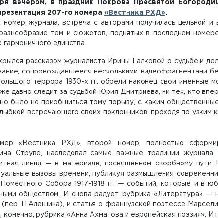
бря вечером, в праздник Покрова Пресвятой Богороди
презентация 207-го номера
«Вестника РХД»
.
м номер журнала, встреча с авторами получилась цельной и
 разнообразие тем и сюжетов, поднятых в последнем номере
 гармоничного единства.
крылся рассказом журналиста Ирины Галковой о судьбе и де
вание, сопровождавшееся несколькими видеофрагментами бес
ольшого террора 1930-х гг. обрели наконец свои именные м
уже давно следит за судьбой Юрия Дмитриева, ни тех, кто впер
но было не приобщиться тому порыву, с каким общественные
лыбкой встречающего своих поклонников, проходя по узким к
мер «Вестника РХД», второй номер, полностью сформи
ича Струве, наследовал самые важные традиции журнала, 
итная линия — в материале, посвященном скорбному пути 
туальные вызовы времени, публикуя размышления современни
 Поместного Собора 1917-1918 гг. — событий, которые и в 
ными обществом. И снова радует рубрика «Литература» — 
(пер. П.Алешина), и статья о французской поэтессе Марсели
и, конечно, рубрика «Анна Ахматова и европейская поэзия». И