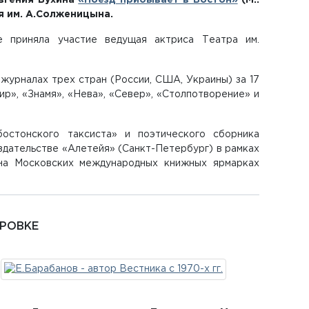
Евгения Бухина
«Поезд прибывает в Бостон»
(М.:
я им. А.Солженицына.
 приняла участие ведущая актриса Театра им.
журналах трех стран (России, США, Украины) за 17
р», «Знамя», «Нева», «Север», «Столпотворение» и
остонского таксиста» и поэтического сборника
здательстве «Алетейя» (Санкт-Петербург) в рамках
 на Московских международных книжных ярмарках
КРОВКЕ