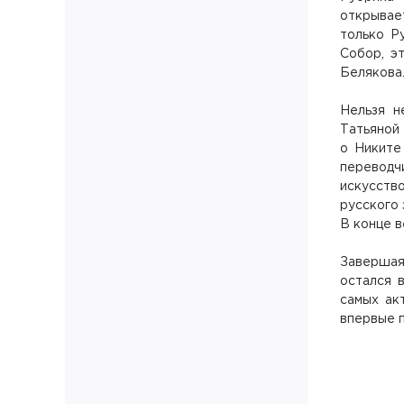
открывае
только Р
Собор, э
Белякова
Нельзя н
Татьяной 
о Никите
переводч
искусств
русского
В конце в
Завершая
остался 
самых ак
впервые 