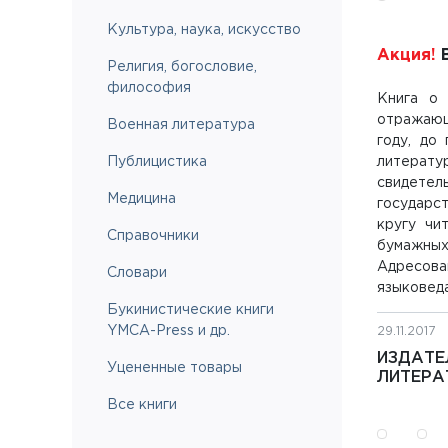
Культура, наука, искусство
Акция!
В
Религия, богословие,
философия
Книга о 
отражающ
Военная литература
году, до
Публицистика
литерату
свидетел
Медицина
государс
кругу чи
Справочники
бумажных 
Адресова
Словари
языковед
Букинистические книги
YMCA-Press и др.
29.11.2017
ИЗДАТЕ
Уцененные товары
ЛИТЕРА
Все книги