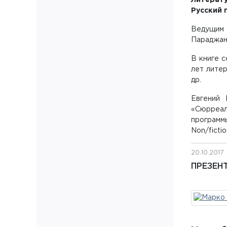
Литерату
Русский 
Ведущим 
Параджан
В книге с
лет литер
др.
Евгений 
«Сюрреал
программ
Non/ficti
20.10.2017
ПРЕЗЕН