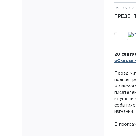
05.10.2017
ПРЕЗЕН
28 сентя
«Сквозь 
Перед чи
полная р
Киевског
писателе
крушение
событиях 
изгнании..
В програм