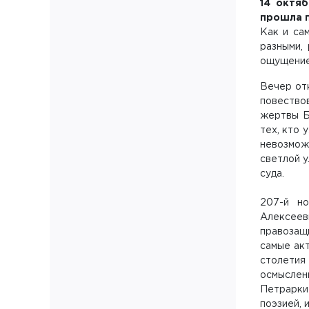
14 октя
прошла 
Как и са
разными,
ощущение
Вечер от
повество
жертвы Б
тех, кто 
невозмож
светлой у
суда.
207-й но
Алексеев
правозащ
самые ак
столетия
осмыслен
Петрарки 
поэзией, 