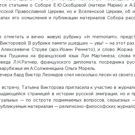
тся статьями о Соборе Е.Ю.Скобцовой (матери Марии) и А.
усской Православной Церкви, но и Вселенской Церкви, об 
тапах его осмысления и публикации материалов Собора рас
.
е отметить и вечно живую рубрику «In memoriam», предс
Викторовой. В рубрике памяти ушедших — увы! — на этот раз 
 Алексеевиче Струве (арх.Иоанн Реннето), и слово Жоржа 
ика Пушкина на французский язык Луи Мартинеза, слова п
оведа Л.Н.Ратнер, французского дипломата, посредника ру
 зарубежья им.А.Солженицына Ольги Морель.
ечера бард Виктор Леонидов спел несколько песен из своего
 встречу, Татьяна Викторова пригласила к участию в журна
выдающейся страницей в истории русской эмиграции, но и 
туальных — по остроте поднимаемых вопросов, серьезных 
публикуемым материалам — религиозно-философских журнало