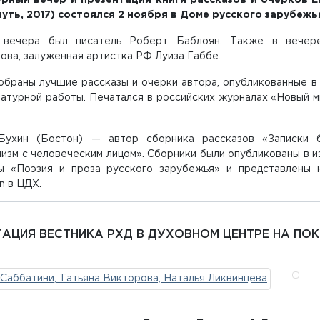
рный вечер и презентация книги рассказов и очерков 
путь, 2017) состоялся
2 ноября в Доме русского зарубежь
вечера был писатель Роберт Баблоян. Также в вечере
ова, залуженная артистка РФ Луиза Габбе.
обраны лучшие рассказы и очерки автора, опубликованные в 
атурной работы. Печатался в российских журналах «Новый ми
Бухин (Бостон) — автор сборника рассказов «Записки б
изм с человеческим лицом». Сборники были опубликованы в и
ы «Поэзия и проза русского зарубежья» и представлены
on в ЦДХ.
ТАЦИЯ ВЕСТНИКА РХД В ДУХОВНОМ ЦЕНТРЕ НА ПО