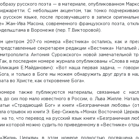
образу русского поэта — в материале, опубликованном Марко
иджаретти. С небольшим акцентом, так тонко подчеркиваю
а русском языке, после прозвучавшего в записи оригинальн
» Жан-Ива Масона, современного французского поэта, откл
ндельштама в Воронеже (пер. Т.Викторовой).
м центром 207-го номера «Вестника» остались, как и пре
 представленные секретарем редакции «Вестника» Натальей 
митрополита Антония Сурожского» новой замечательной тра
Так, в последнем номере журнала опубликованы «Слова в неде
убликация Е.Майданович): «Вот наша первая задача, — говор
ога, и только в Боге мы можем обнаружить друг друга в наш
ата во Христе, как откровение Бога».
омере также публикуются материалы, связанные с насл
 до сих пор мало известного в России, о. Льва Жилле. Натал
атьи «Страдающий Бог» и книги «Безграничная любовь» (от
ла отрывок из книги Э. Бер-Сижель «Монах Восточной Церкви
 на то, что перевод на русский язык книги «Безграничная л
и которой можно судить по приведенному в «Вестнике» отрыв
«Жизнь Церкви» в этом номере полностью посвящена осм