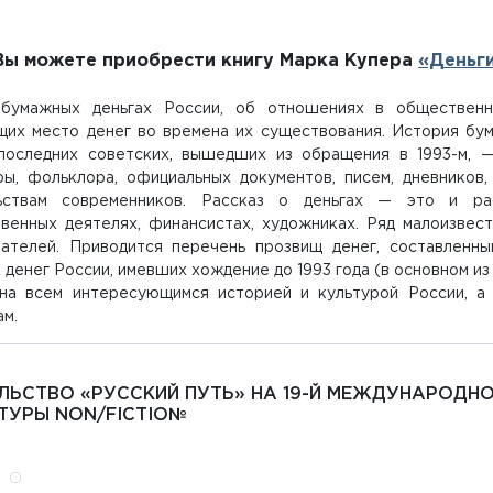
ы можете приобрести книгу Марка Купера
«Деньги
бумажных деньгах России, об отношениях в общественно
их место денег во времена их существования. История бум
 последних советских, вышедших из обращения в 1993-м, 
ры, фольклора, официальных документов, писем, дневников
ьствам современников. Рассказ о деньгах — это и ра
твенных деятелях, финансистах, художниках. Ряд малоизве
тателей. Приводится перечень прозвищ денег, составленн
денег России, имевших хождение до 1993 года (в основном из
на всем интересующимся историей и культурой России, а 
ам.
ЛЬСТВО «РУССКИЙ ПУТЬ» НА 19-Й МЕЖДУНАРОДН
ТУРЫ NON/FICTIO№