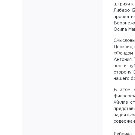
штрихи к 
Либеро Б
прочел н
Воронеже
Осипа Ма
Смысловы
Церкви»,
«Фондом 
Антония. 
пер. и п
сторону Б
нашего бр
В этом н
философа,
Жилле ст
представи
надеяться
содержани
Рубрика 