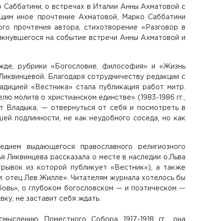
 Саббатини, о встречах в Италии Анны Ахматовой с
щим иное прочтение Ахматовой, Марко Саббатини
ого прочтения автора, стихотворение «Разговор в
икнувшегося на событие встречи Анны Ахматовой и
жде, рубрики «Богословие, философия» и «Жизнь
Ликвинцевой. Благодаря сотрудничеству редакции с
дицией «Вестника» стала публикация работ митр.
лю молитв о христианском единстве» (1983-1986 гг.,
ит Владыка, — отвернуться от себя и посмотреть в
ей подлинности, не как неудобного соседа, но как
едием выдающегося православного религиозного
ья Ликвинцева рассказала о месте в наследии о.Льва
рывок из которой публикует «Вестник»), а также
: отец Лев Жилле». Читателям журнала хотелось бы
юбовь», о глубоком богословском — и поэтическом —
ку, не заставит себя ждать.
ыслению Поместного Собора 1917-1918 гг., она