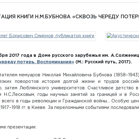
ТАЦИЯ КНИГИ Н.М.БУБНОВА «СКВОЗЬ ЧЕРЕДУ ПОТЕ
бря 2017 года в Доме русского зарубежья им. А.Солжени
череду потерь. Воспоминания»
(М.: Русский путь, 2017).
тателем мемуаров Николая Михайловича Бубнова (1858–1943),
езких поворотов история долгой жизни и трудов российс
о, затем Люблянского университетов. Счастливое детство 
м Н.С.Лесковым, годы научных занятий за границей и в Рос
 всего в годы революции и Гражданской войны… Особую цен
1917–1918 гг. в Киеве. За переломными событиями последовали
.
ме презентации: