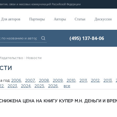
вития, связи и массовых коммуникаций Российской Федерации
Для авторов
Партнеры
Авторы
Статьи
Дискуссии
(495) 137-84-06
Издательство
Новости
СТИ
а год:
2006
,
2007
,
2008
,
2009
,
2010
,
2011
,
2012
,
2013
,
22
,
2023
,
2024
,
2025
,
2026
,
все
СНИЖЕНА ЦЕНА НА КНИГУ КУПЕР М.Н. ДЕНЬГИ И ВРЕ