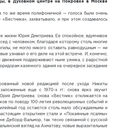
цы, в Духовном центре на Покровке в Москве
 в то же время полифоничной — голоса были очень
 «Вестника», захватывало, и при этом создавалось
ле жизни Юрия Дмитриева. Ее спокойное, вдумчивое
ед с человеком, благодаря которому столь многие
огилы, не могло никого оставить равнодушным — ни
вые узнавал о его деле на этой встрече. И, конечно,
 движения поддерживают ныне узника, с радостной
оридорам казенного здания на очередное заседание
рованный новой редакцией после ухода Никиты
заложенные еще с 1970-х гг.: снова ярко звучит
Юрия Дмитриева; снова «Вестник» откликается на
ков по поводу 100-летия революционных событий и
юбилейный год остаются столь мало обсуждаемыми и
настоящим открытием стали и «Покаянные псалмы»
не Деборд-Вальмор, так тесно связанной с русской
тальянский взгляд на Ахматову, новые выразительные