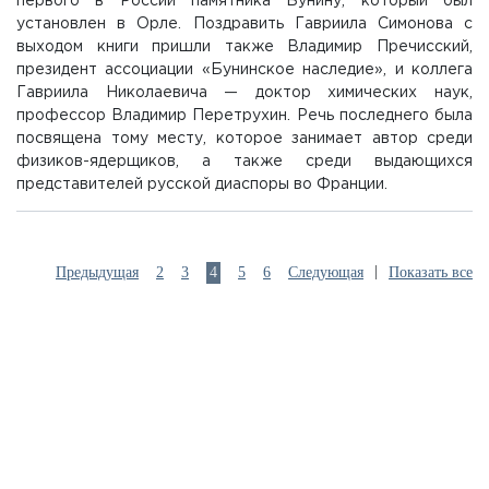
первого в России памятника Бунину, который был
установлен в Орле. Поздравить Гавриила Симонова с
выходом книги пришли также Владимир Пречисский,
президент ассоциации «Бунинское наследие», и коллега
Гавриила Николаевича — доктор химических наук,
профессор Владимир Перетрухин. Речь последнего была
посвящена тому месту, которое занимает автор среди
физиков-ядерщиков, а также среди выдающихся
представителей русской диаспоры во Франции.
|
Предыдущая
2
3
4
5
6
Следующая
Показать все