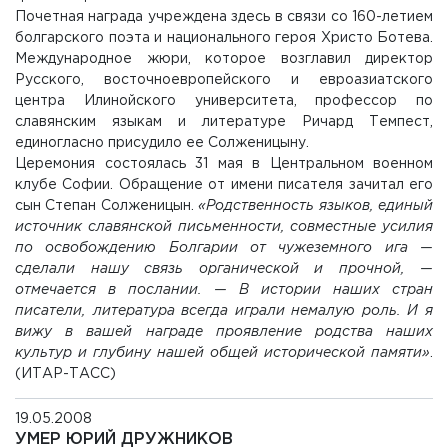
Почетная награда учреждена здесь в связи со 160-летием
болгарского поэта и национального героя Христо Ботева.
Международное жюри, которое возглавил директор
Русского, восточноевропейского и евроазиатского
центра Илинойского университета, профессор по
славянским языкам и литературе Ричард Темпест,
единогласно присудило ее Солженицыну.
Церемония состоялась 31 мая в Центральном военном
клубе Софии. Обращение от имени писателя зачитал его
сын Степан Солженицын.
«Родственность языков, единый
источник славянской письменности, совместные усилия
по освобождению Болгарии от чужеземного ига —
сделали нашу связь органической и прочной, —
отмечается в послании. — В истории наших стран
писатели, литература всегда играли немалую роль. И я
вижу в вашей награде проявление родства наших
культур и глубину нашей общей исторической памяти»
.
(ИТАР-ТАСС)
19.05.2008
УМЕР ЮРИЙ ДРУЖНИКОВ