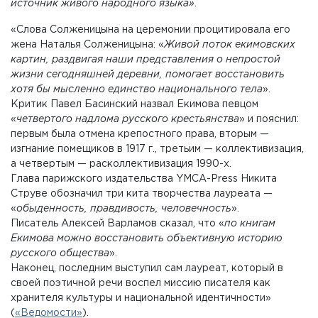
источник живого народного языка»
.
«Слова Солженицына на церемонии процитировала его
жена Наталья Солженицына: «
Живой поток екимовских
картин, раздвигая наши представления о непростой
жизни сегодняшней деревни, помогает восстановить
хотя бы мысленно единство национального тела
».
Критик Павел Басинский назвал Екимова певцом
«
четвертого надлома русского крестьянства
» и пояснил:
первым была отмена крепостного права, вторым —
изгнание помещиков в 1917 г., третьим — коллективизация,
а четвертым — расколлективизация 1990-х.
Глава парижского издательства YMCA-Press Никита
Струве обозначил три кита творчества лауреата —
«
обыденность, правдивость, человечность
».
Писатель Алексей Варламов сказал, что «
по книгам
Екимова можно восстановить объективную историю
русского общества
».
Наконец, последним выступил сам лауреат, который в
своей поэтичной речи воспел миссию писателя как
хранителя культуры и национальной идентичности»
(
«Ведомости»
).